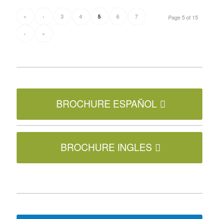
«
‹
3
4
6
7
5
Page 5 of 15
›
»
BROCHURE ESPAÑOL
BROCHURE INGLES