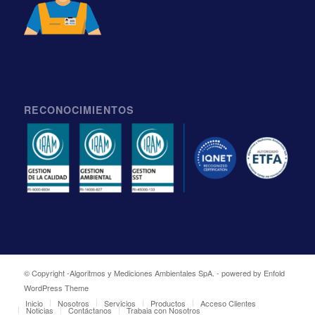
RECONOCIMIENTOS
© Copyright -
Algoritmos y Mediciones Ambientales SpA.
-
powered by Enfold
WordPress Theme
Inicio
Nosotros
Servicios
Productos
Acceso Clientes
Noticias
Contáctanos
Trabaja con Nosotros