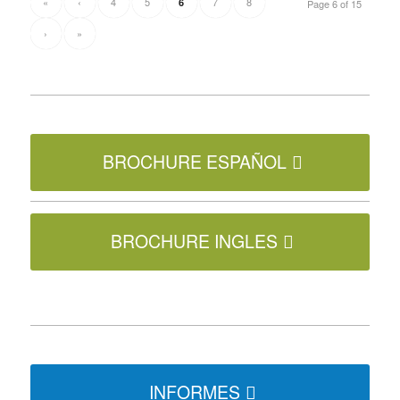
«
‹
4
5
7
8
6
Page 6 of 15
›
»
BROCHURE ESPAÑOL
BROCHURE INGLES
INFORMES