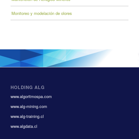
Monitoreo y modelación de olores
HOLDING ALG
www.algoritmospa.com
www.alg-mining.com
www.alg-training.cl
www.algdata.cl