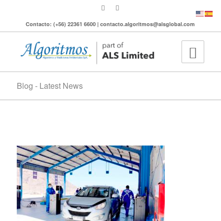
Contacto: (+56) 22361 6600 | contacto.algoritmos@alsglobal.com
Blog - Latest News
PRT Iquique proceso revision