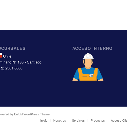
UCURSALES
ACCESO INTERNO
Chile
minario Nº 180 - Santiago
6 2) 2361 6600
owered by Enfold WordPress Theme
Inicio
Nosotros
Servicios
Productos
Acceso Cli