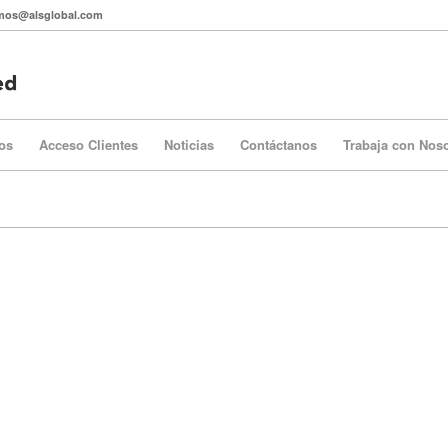
itmos@alsglobal.com
os
Acceso Clientes
Noticias
Contáctanos
Trabaja con Nos