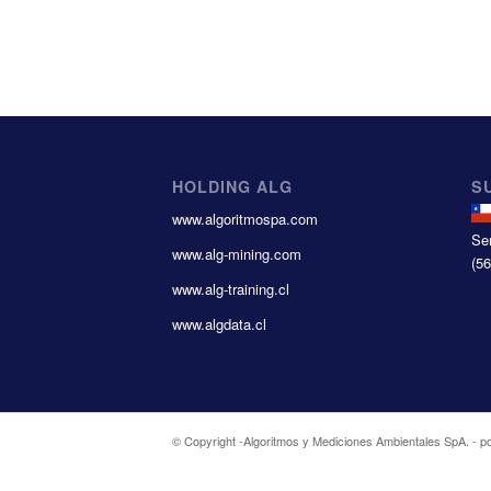
HOLDING ALG
S
www.algoritmospa.com
Se
www.alg-mining.com
(5
www.alg-training.cl
www.algdata.cl
© Copyright -
Algoritmos y Mediciones Ambientales SpA.
-
p