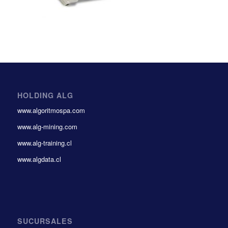
HOLDING ALG
www.algoritmospa.com
www.alg-mining.com
www.alg-training.cl
www.algdata.cl
SUCURSALES