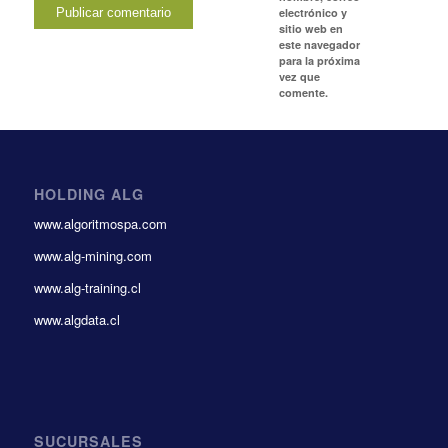
electrónico y
sitio web en
este navegador
para la próxima
vez que
comente.
HOLDING ALG
www.algoritmospa.com
www.alg-mining.com
www.alg-training.cl
www.algdata.cl
SUCURSALES