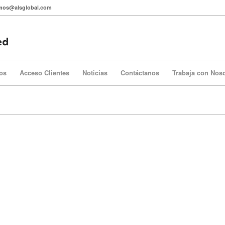
itmos@alsglobal.com
os
Acceso Clientes
Noticias
Contáctanos
Trabaja con Nos