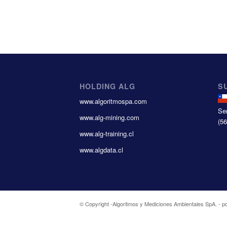
HOLDING ALG
S
www.algoritmospa.com
Se
www.alg-mining.com
(5
www.alg-training.cl
www.algdata.cl
© Copyright -
Algoritmos y Mediciones Ambientales SpA.
-
p