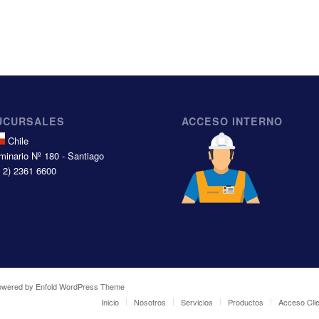
UCURSALES
ACCESO INTERNO
Chile
minario Nº 180 - Santiago
6 2) 2361 6600
owered by Enfold WordPress Theme
Inicio
Nosotros
Servicios
Productos
Acceso Cli