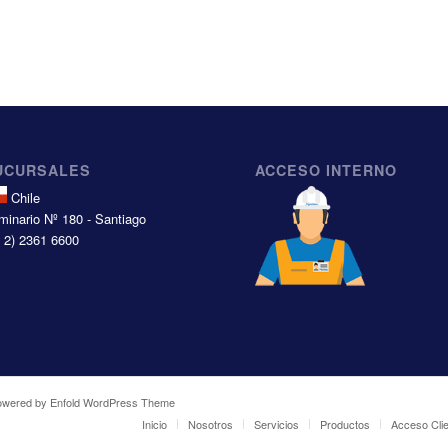
UCURSALES
ACCESO INTERNO
Chile
minario Nº 180 - Santiago
6 2) 2361 6600
owered by Enfold WordPress Theme
Inicio
Nosotros
Servicios
Productos
Acceso Cli