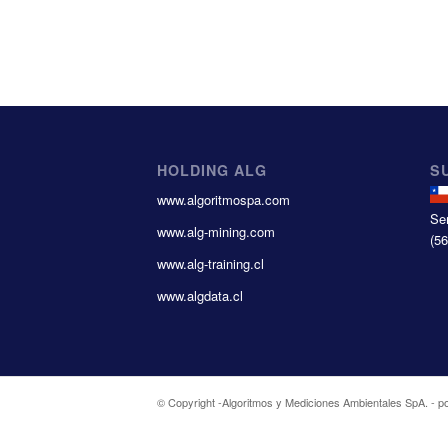
HOLDING ALG
S
www.algoritmospa.com
Se
www.alg-mining.com
(5
www.alg-training.cl
www.algdata.cl
© Copyright -
Algoritmos y Mediciones Ambientales SpA.
-
p