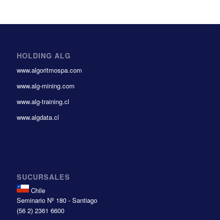
HOLDING ALG
www.algoritmospa.com
www.alg-mining.com
www.alg-training.cl
www.algdata.cl
SUCURSALES
Chile
Seminario Nº 180 - Santiago
(56 2) 2361 6600