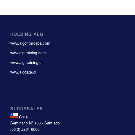
HOLDING ALG
www.algoritmospa.com
www.alg-mining.com
www.alg-training.cl
www.algdata.cl
SUCURSALES
Chile
Seminario Nº 180 - Santiago
(56 2) 2361 6600