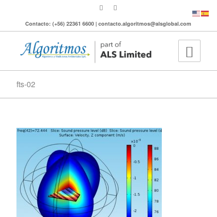
Contacto: (+56) 22361 6600 | contacto.algoritmos@alsglobal.com
fts-02