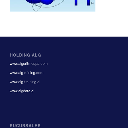
HOLDING ALG
www.algoritmospa.com
www.alg-mining.com
www.alg-training.cl
www.algdata.cl
SUCURSALES