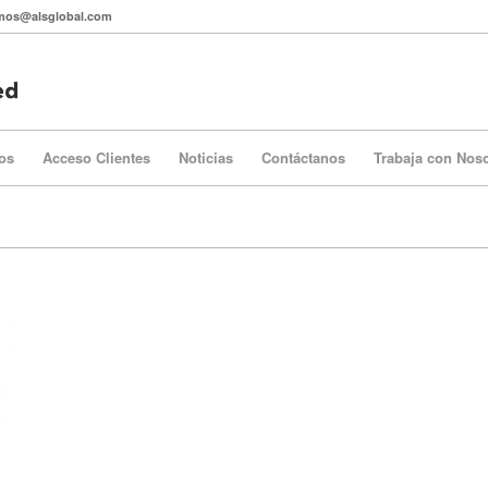
itmos@alsglobal.com
os
Acceso Clientes
Noticias
Contáctanos
Trabaja con Nos