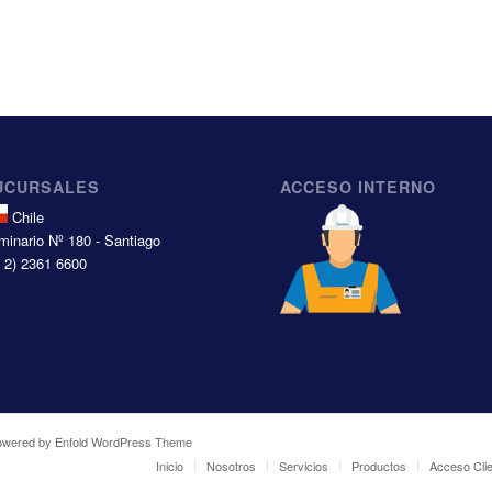
UCURSALES
ACCESO INTERNO
Chile
minario Nº 180 - Santiago
6 2) 2361 6600
owered by Enfold WordPress Theme
Inicio
Nosotros
Servicios
Productos
Acceso Cli