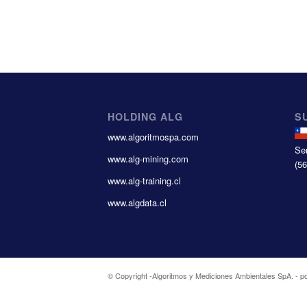
HOLDING ALG
S
www.algoritmospa.com
Se
www.alg-mining.com
(5
www.alg-training.cl
www.algdata.cl
© Copyright -
Algoritmos y Mediciones Ambientales SpA.
-
p