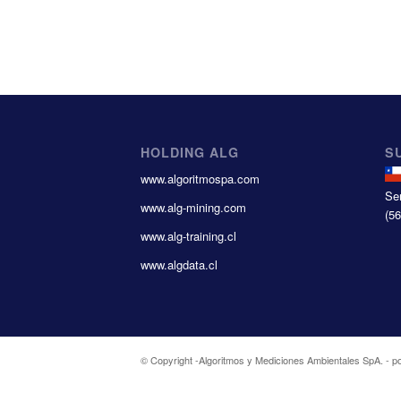
HOLDING ALG
S
www.algoritmospa.com
Se
www.alg-mining.com
(5
www.alg-training.cl
www.algdata.cl
© Copyright -
Algoritmos y Mediciones Ambientales SpA.
-
p