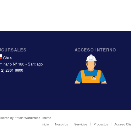
UCURSALES
ACCESO INTERNO
Chile
minario Nº 180 - Santiago
6 2) 2361 6600
owered by Enfold WordPress Theme
Inicio
Nosotros
Servicios
Productos
Acceso Cli