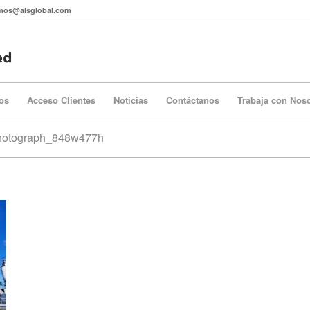
itmos@alsglobal.com
os
Acceso Clientes
Noticias
Contáctanos
Trabaja con Nos
photograph_848w477h