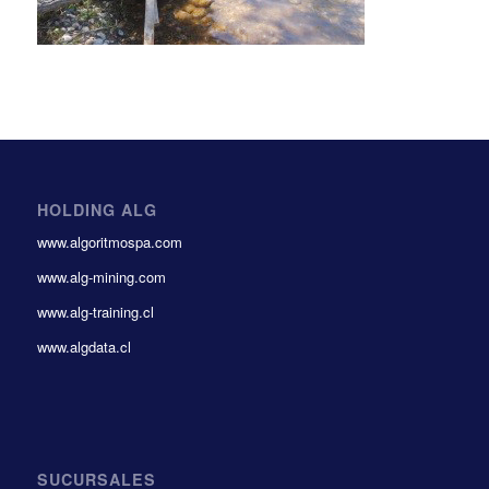
HOLDING ALG
www.algoritmospa.com
www.alg-mining.com
www.alg-training.cl
www.algdata.cl
SUCURSALES