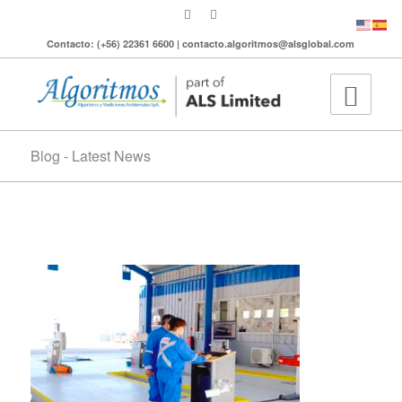
Contacto: (+56) 22361 6600 | contacto.algoritmos@alsglobal.com
Blog - Latest News
PRT Iquique mecanico revisor