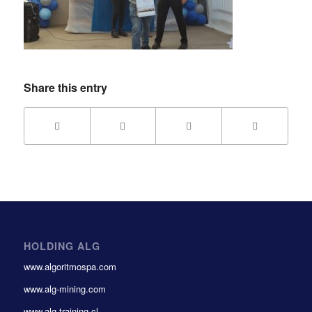
Share this entry
HOLDING ALG
www.algoritmospa.com
www.alg-mining.com
www.alg-training.cl