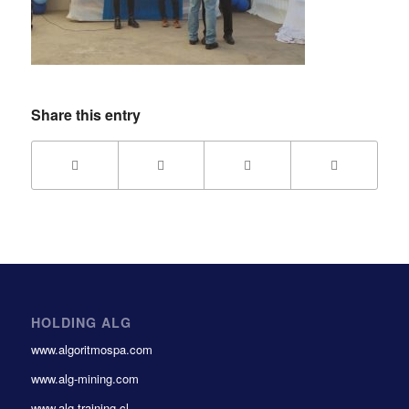
Share this entry
HOLDING ALG
www.algoritmospa.com
www.alg-mining.com
www.alg-training.cl