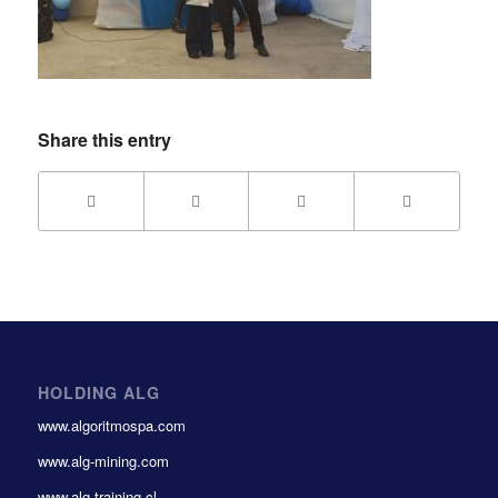
Share this entry
HOLDING ALG
www.algoritmospa.com
www.alg-mining.com
www.alg-training.cl