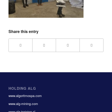
Share this entry
HOLDING ALG
www.algoritmospa.com
www.alg-mining.com
www.alg-training.cl