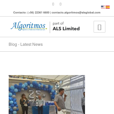
Contacto: (+56) 22361 6600 | contacto.algoritmos@alsglobal.com
Blog - Latest News
IMG_20220414_154736399_HDR