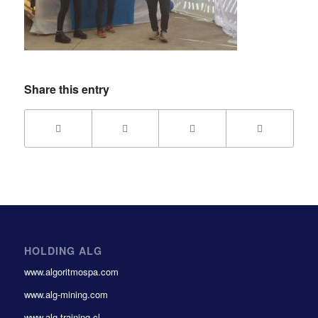
Share this entry
HOLDING ALG
www.algoritmospa.com
www.alg-mining.com
www.alg-training.cl