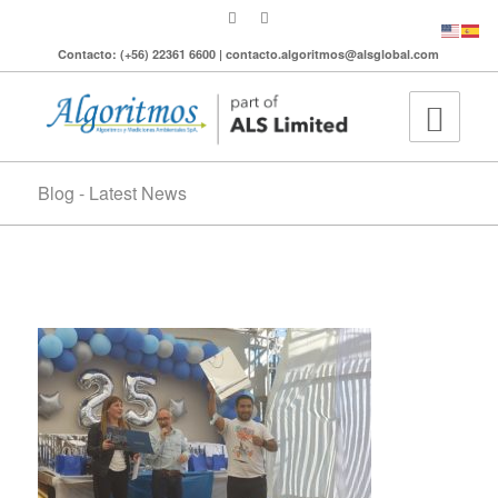
Contacto: (+56) 22361 6600 | contacto.algoritmos@alsglobal.com
Blog - Latest News
IMG_20220414_154133629