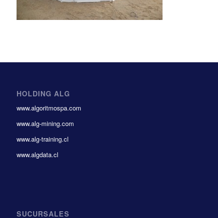
HOLDING ALG
www.algoritmospa.com
www.alg-mining.com
www.alg-training.cl
www.algdata.cl
SUCURSALES