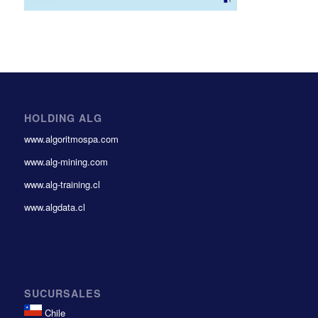
HOLDING ALG
www.algoritmospa.com
www.alg-mining.com
www.alg-training.cl
www.algdata.cl
SUCURSALES
Chile