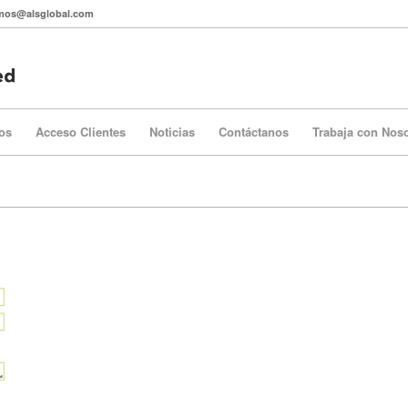
itmos@alsglobal.com
os
Acceso Clientes
Noticias
Contáctanos
Trabaja con Nos