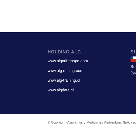
HOLDING ALG
S
www.algoritmospa.com
Se
www.alg-mining.com
(5
www.alg-training.cl
www.algdata.cl
© Copyright -
Algoritmos y Mediciones Ambientales SpA.
-
p