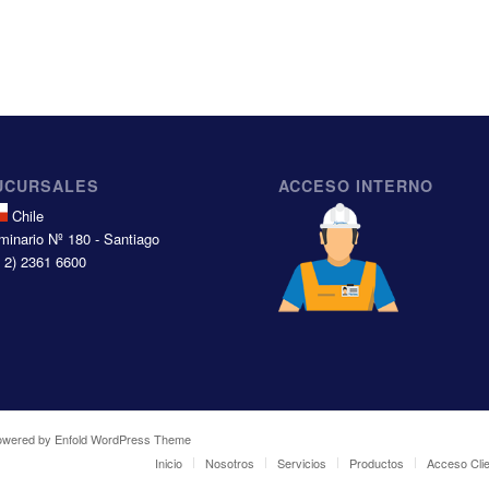
UCURSALES
ACCESO INTERNO
Chile
minario Nº 180 - Santiago
6 2) 2361 6600
owered by Enfold WordPress Theme
Inicio
Nosotros
Servicios
Productos
Acceso Cli