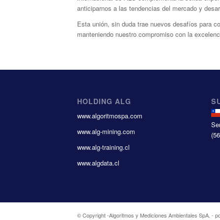
anticiparnos a las tendencias del mercado y desa
Esta unión, sin duda trae nuevos desafíos para c
manteniendo nuestro compromiso con la excelencia
HOLDING ALG
S
www.algoritmospa.com
Se
www.alg-mining.com
(5
www.alg-training.cl
www.algdata.cl
© Copyright -
Algoritmos y Mediciones Ambientales SpA.
-
p