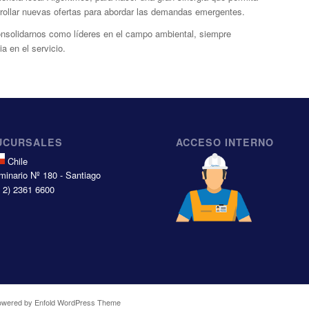
rrollar nuevas ofertas para abordar las demandas emergentes.
onsolidarnos como líderes en el campo ambiental, siempre
 en el servicio.
UCURSALES
ACCESO INTERNO
Chile
minario Nº 180 - Santiago
6 2) 2361 6600
owered by Enfold WordPress Theme