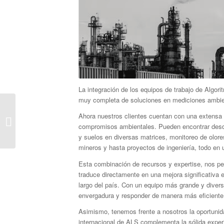
La integración de los equipos de trabajo de Algo
muy completa de soluciones en mediciones ambie
Algoritmos inaugura
Ahora nuestros clientes cuentan con una extensa 
planta de revisión
compromisos ambientales. Pueden encontrar desde 
técnica clase A en
y suelos en diversas matrices, monitoreo de olores
Renca
mineros y hasta proyectos de ingeniería, todo en
Esta combinación de recursos y expertise, nos per
traduce directamente en una mejora significativa e
largo del país. Con un equipo más grande y diver
envergadura y responder de manera más eficiente 
Asimismo, tenemos frente a nosotros la oportunid
internacional de ALS complementa la sólida experi