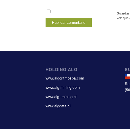
Guardar 
vez que
HOLDING ALG
S
www.algoritmospa.com
Se
www.alg-mining.com
(5
www.alg-training.cl
www.algdata.cl