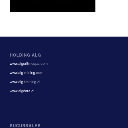
HOLDING ALG
www.algoritmospa.com
www.alg-mining.com
www.alg-training.cl
www.algdata.cl
SUCURSALES