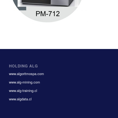
HOLDING ALG
www.algoritmospa.com
www.alg-mining.com
www.alg-training.cl
www.algdata.cl