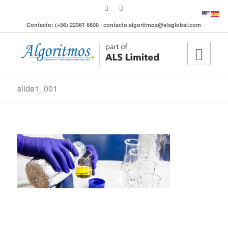
Contacto: (+56) 22361 6600 | contacto.algoritmos@alsglobal.com
slide1_001