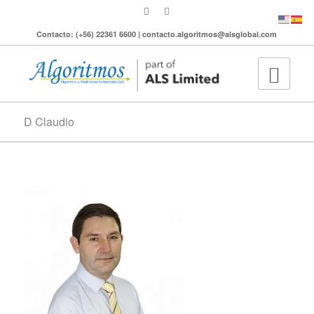
Contacto: (+56) 22361 6600 | contacto.algoritmos@alsglobal.com
D Claudio