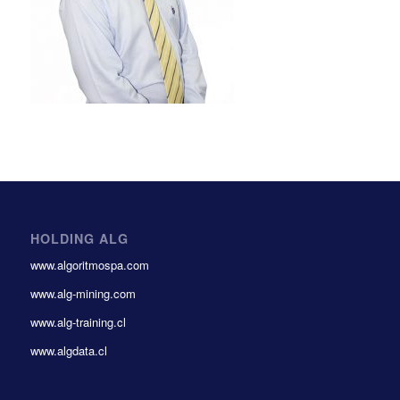
HOLDING ALG
www.algoritmospa.com
www.alg-mining.com
www.alg-training.cl
www.algdata.cl