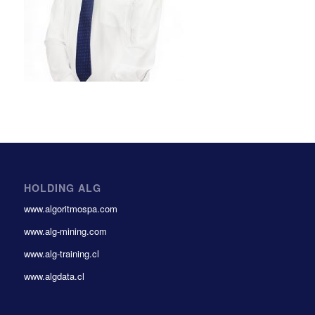
HOLDING ALG
www.algoritmospa.com
www.alg-mining.com
www.alg-training.cl
www.algdata.cl