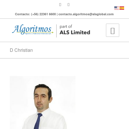
Contacto: (+56) 22361 6600 | contacto.algoritmos@alsglobal.com
D Christian