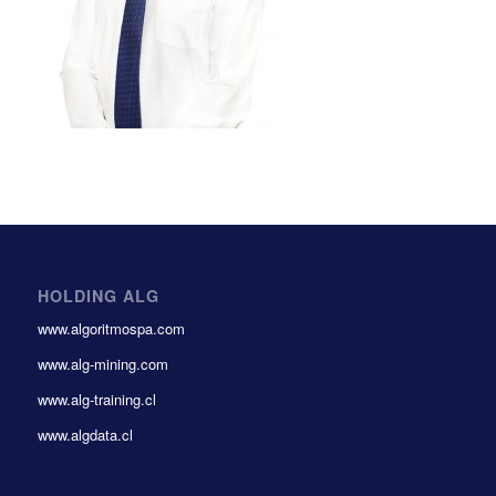
HOLDING ALG
www.algoritmospa.com
www.alg-mining.com
www.alg-training.cl
www.algdata.cl