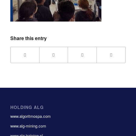
Share this entry
HOLDING ALG
www.algoritmospa.com
www.alg-mining.com
www.alg-training.cl