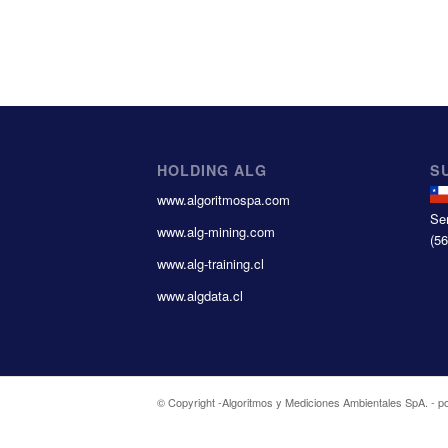
HOLDING ALG
S
www.algoritmospa.com
Se
www.alg-mining.com
(5
www.alg-training.cl
www.algdata.cl
© Copyright -
Algoritmos y Mediciones Ambientales SpA.
-
p