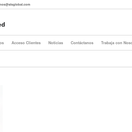
itmos@alsglobal.com
os
Acceso Clientes
Noticias
Contáctanos
Trabaja con Nos