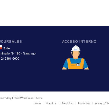
UCURSALES
ACCESO INTERNO
Chile
minario Nº 180 - Santiago
6 2) 2361 6600
owered by Enfold WordPress Theme
Inicio
Nosotros
Servicios
Productos
Acceso Cli